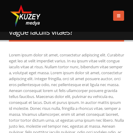
EV
FAQS
CURABITUR EGET LEO AT VELIT IMPERDIET VAGUE IACULIS VITAES?
Curabitur eget leo at velit imperdiet
vague iaculis vitaes?
Lorem ipsum dolor sit amet, consectetur adipiscing elit. Curabitur
eget leo at velit imperdiet varius. In eu ipsum vitae velit congue
iaculis vitae at risus. Nullam tortor nunc, bibendum vitae semper
a, volutpat eget massa. Lorem ipsum dolor sit amet, consectetur
adipiscing elit. Integer fringilla, orci sit amet posuere auctor, orci
eros pellentesque odio, nec pellentesque erat ligula nec massa.
Aenean consequat lorem ut felis ullamcorper posuere gravida
tellus faucibus. Maecenas dolor elit, pulvinar eu vehicula eu,
consequat et lacus. Duis et purus ipsum. In auctor mattis ipsum
id molestie. Donec risus nulla, fringilla a rhoncus vitae, semper a
massa. Vivamus ullamcorper, enim sit amet consequat laoreet,
tortor tortor dictum urna, ut egestas urna ipsum nec libero. Nulla
justo leo, molestie vel tempor nec, egestas at massa. Aenean
pulvinar, felis porttitor iaculis pulvinar, odio orci sodales odio, ac