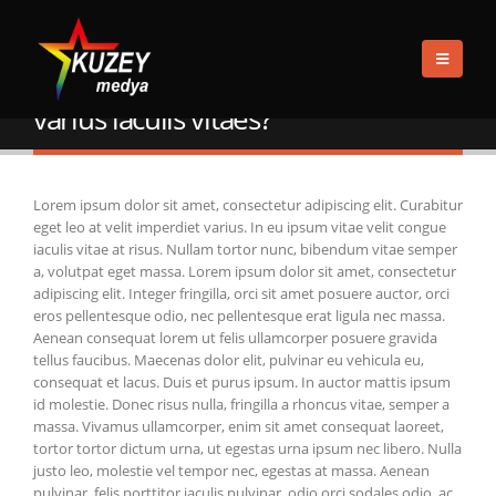
EV
FAQS
LOGO
CURABITUR EGET LEO AT VELIT IMPERDIET VARIUS IACULIS VITAES?
Curabitur eget leo at velit imperdiet
varius iaculis vitaes?
Lorem ipsum dolor sit amet, consectetur adipiscing elit. Curabitur
eget leo at velit imperdiet varius. In eu ipsum vitae velit congue
iaculis vitae at risus. Nullam tortor nunc, bibendum vitae semper
a, volutpat eget massa. Lorem ipsum dolor sit amet, consectetur
adipiscing elit. Integer fringilla, orci sit amet posuere auctor, orci
eros pellentesque odio, nec pellentesque erat ligula nec massa.
Aenean consequat lorem ut felis ullamcorper posuere gravida
tellus faucibus. Maecenas dolor elit, pulvinar eu vehicula eu,
consequat et lacus. Duis et purus ipsum. In auctor mattis ipsum
id molestie. Donec risus nulla, fringilla a rhoncus vitae, semper a
massa. Vivamus ullamcorper, enim sit amet consequat laoreet,
tortor tortor dictum urna, ut egestas urna ipsum nec libero. Nulla
justo leo, molestie vel tempor nec, egestas at massa. Aenean
pulvinar, felis porttitor iaculis pulvinar, odio orci sodales odio, ac