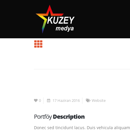
EV
PORTFOLIOS
WEBSITE
WIDE SLIDER
Wide Slider
0
17 Haziran 2016
Website
Portföy
Description
Donec sed tincidunt lacus. Duis vehicula aliquam