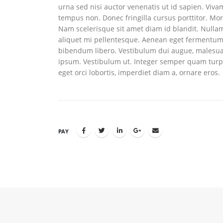
urna sed nisi auctor venenatis ut id sapien. Viv
tempus non. Donec fringilla cursus porttitor. Mo
Nam scelerisque sit amet diam id blandit. Nullam u
aliquet mi pellentesque. Aenean eget fermentum r
bibendum libero. Vestibulum dui augue, malesua
ipsum. Vestibulum ut. Integer semper quam turpi
eget orci lobortis, imperdiet diam a, ornare eros.
PAY