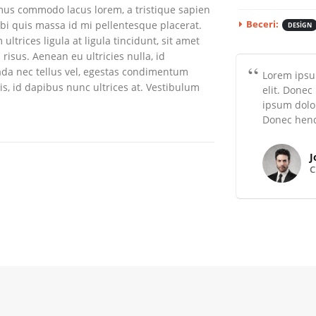
amus commodo lacus lorem, a tristique sapien
rbi quis massa id mi pellentesque placerat.
Beceri:
DESIGN
ltrices ligula at ligula tincidunt, sit amet
isus. Aenean eu ultricies nulla, id
da nec tellus vel, egestas condimentum
Lorem ipsum
s, id dapibus nunc ultrices at. Vestibulum
elit. Donec
ipsum dolor
Donec hendr
J
C