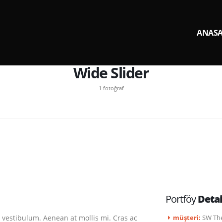
ANASA
Wide Slider
1 fotoğraf
Portföy
Detai
 vestibulum. Aenean at mollis mi. Cras ac
müşteri:
SW Th