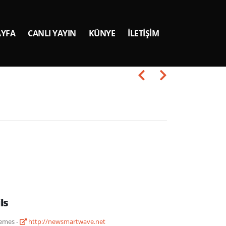
YFA
CANLI YAYIN
KÜNYE
İLETIŞIM
ls
emes -
http://newsmartwave.net